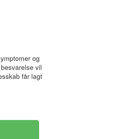
 symptomer og
 besvarelse vil
esskab får lagt