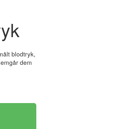
ryk
målt blodtryk,
nnemgår dem